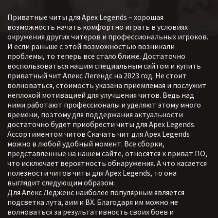
Хорошая визуальная часть позволяет
Приватные читы для Apex Legends – хорошая
отображать полную информацию о
возможность начать комфортно играть в условиях
противниках и предметах.
окружения других читеров и профессиональных игроков.
И если раньше с этой возможностью возникали
проблемы, то теперь все стало ближе. Достаточно
воспользоваться нашим специальным сайтом и купить
приватный чит Апекс Легендс на 2023 год. Не стоит
волноваться, стоимость указана приемлемая и послужит
неплохой мотивацией для улучшения читов. Ведь над
ними работают профессионалы и уделяют этому много
времени, поэтому для поддержания актуальности
достаточно будет приобрести читы для Apex Legends.
Ассортиментом читов Скачать чит для Apex Legends
можно в любой удобный момент. Все сборки,
представленные на нашем сайте, относятся к приват ПО,
что исключает вероятность обнаружения. А что касается
полезности читов читы для Apex Legends, то она
выглядит следующим образом:
Для Апекс Ледженс наиболее популярным является
подсветка лута, аим и ВХ. Благодаря им можно не
волноваться за результативность своих боев и