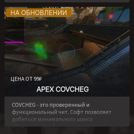
разработчик, у которого в арсенале
множество различных софтов к
популярным играм.
ЦЕНА ОТ 99₽
APEX COVCHEG
,
COVCHEG - это проверенный и
функциональный чит. Софт позволяет
добиться минимального шанса
обнаружения и бана, при достаточно
обширном функционале и точном аиме.