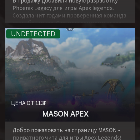
В продажу добавили новую разработку
Phoenix Legacy для игры Apex legends.
Создала чит годами проверенная команда
разработчиков. С их программами играет
тысячи пользователей по всему миру.
Софт детально проработали и включили в
него все необходимые функции. Точный
аим бот с большим набором настроек.
Сможете адаптировать программу под
ваш стиль игры. Тоже самое и с ESP,
который отобразит врагов. Программа
создана для ваших побед и для
доминирования над соперниками.
Простой запуск и установка.
ЦЕНА ОТ 113₽
MASON APEX
,
Добро пожаловать на страницу MASON -
приватного чита для игры Apex Legends!