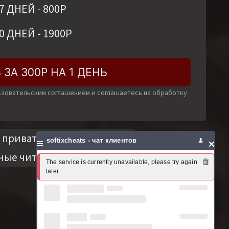
7 ДНЕЙ
-
800
Р
0 ДНЕЙ
-
1900
Р
 ЗА 300Р НА 1 ДЕНЬ
льзовательским соглашением и соглашаетесь на обработку
приватные читы на апекс
softixcheats - чат клиентов
ные читы apex
Читы Apex
The service is currently unavailable, please try again 
later.