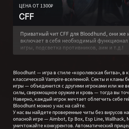
ЦЕНА ОТ 1300₽
CFF
,
Приватный чит CFF для Bloodhund, они же 
включает в себя необходимый функционал
игры, подсветка противников, аим и т.д.!
Bloodhunt — игра в стиле «королевская битва», 
классической Vampire-вселенной. Секты и кланы 
игры — объединится с другими игроками или же в
силы, сверхмощное оружие и кровь — тогда вы точ
Наверно, каждый игрок мечтает облегчить себе г
Bloodhunt можно у нас на сайте.
У нас вы найдете проверенные читы без вирусов н
опасной игре — Aimbot, Ep Box, Esp Line, Wallhack
уничтожайте конкурентов. Автоматический прицел