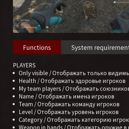
Functions
System requiremen
PLAYERS
Only visible / Отображать только видим
Health / Отображать здоровье игроков
My team players / Отображать союзнико
Name / Отображать имена игроков
Team / Отображать команду игроков
Level / Отображать уровень игроков
Category / Отображать категорию игро
Weapon in hands / Отображать оружие в