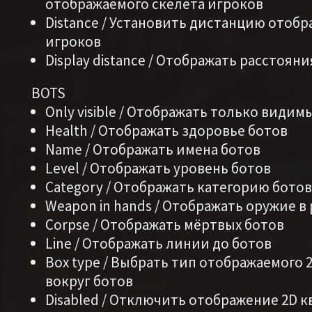
отображаемого скелета игроков
Distance / Установить дистанцию отоб
игроков
Display distance / Отображать расстоян
BOTS
Only visible / Отображать только видим
Health / Отображать здоровье ботов
Name / Отображать имена ботов
Level / Отображать уровень ботов
Category / Отображать категорию ботов
Weapon in hands / Отображать оружие в 
Corpse / Отображать мёртвых ботов
Line / Отображать линии до ботов
Box type / Выбрать тип отображаемого 
вокруг ботов
Disabled / Отключить отображение 2D к