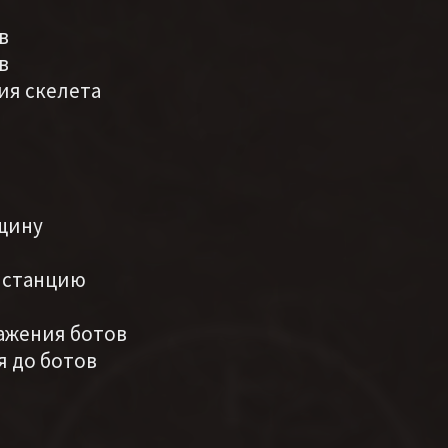
в
в
ния скелета
лщину
дистанцию
ражения ботов
я до ботов