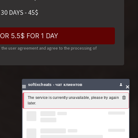
30 DAYS
-
45
$
OR 5.5$ FOR 1 DAY
o the user agreement and agree to the processing of
softixcheats - чат клиентов
The service is currently unavailable, please try again 
later.