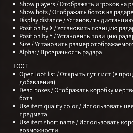
Show players / Отображать игроков на р
Show bots / Отображать ботов на радар
Display distance / Установить дистанци
Position by X / Установить позицию рада
Position by Y / Установить позицию рада
Size / Установить размер отображаемог
Alpha: / Прозрачность радара
LOOT
Open loot list / Открыть лут лист (в про
добавления)
Dead boxes / Отображать коробку мертв
бота
Use item quality color / Использовать ц
предмета
Use item short name / Использовать ко
возможности