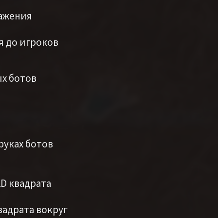
ражения
ия до игроков
ых ботов
руках ботов
2D квадрата
вадрата вокруг