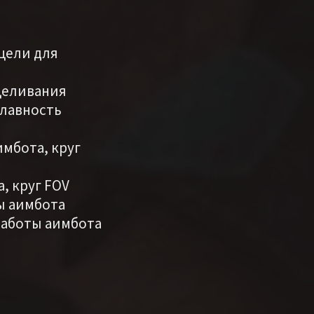
 цели для
целивания
плавность
имбота, круг
, круг FOV
ы аимбота
 работы аимбота