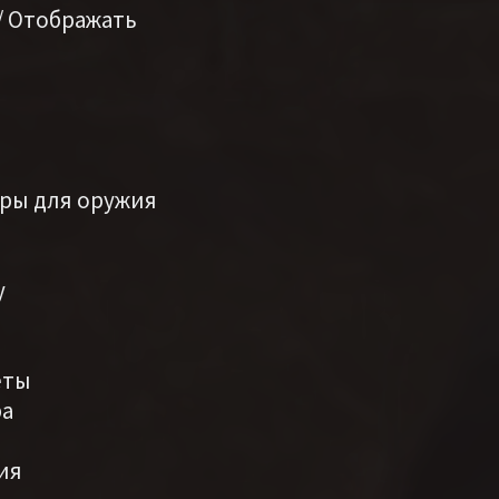
/ Отображать
еры для оружия
у
еты
ра
ния