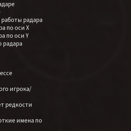
адаре
е
ю работы радара
ра по оси X
ра по оси Y
о радара
цессе
ого игрока/
вет редкости
роткие имена по