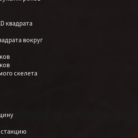
2D квадрата
вадрата вокруг
оков
оков
емого скелета
лщину
дистанцию