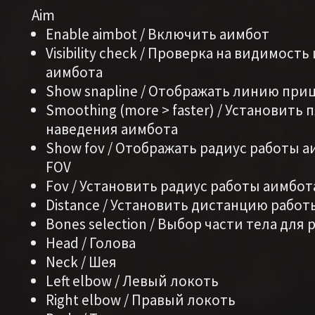
Aim
Enable aimbot / Включить аимбот
Visibility check / Проверка на видимость
аимбота
Show snapline / Отображать линию при
Smoothing (more > faster) / Установить 
наведения аимбота
Show fov / Отображать радиус работы а
FOV
Fov / Установить радиус работы аимбота
Distance / Установить дистанцию работ
Bones selection / Выбор части тела для
Head / Голова
Neck / Шея
Left elbow / Левый локоть
Right elbow / Правый локоть