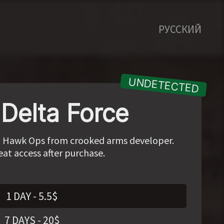
РУССКИЙ
elta Force
e: Hawk Ops from crooked arms developer.
eat access after purchase.
1 DAY
-
5.5
$
7 DAYS
-
20
$