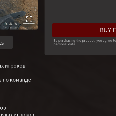
BUY F
By purchasing the product, you agree t
ts
personal data.
ых игроков
в по команде
ков
 руках игроков