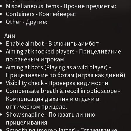
Miscellaneous items - Прочие предметы:
Containers - Контейнеры:
Other - Другие:
Аим
Enable aimbot - Включить аимбот
Aiming at knocked players - Прицеливание
по раненым игрокам
Aiming at bots (Playing as a wild player) -
Прицеливание по ботам (играя как дикий)
Visibility check - Проверка видимости
Compensate breath & recoil in optic scope -
Компенсация дыхания и отдачи в
оптическом прицеле.
Show snapline - Показать линию
прицеливания
Smoothing (more > faster) - Сглаживание