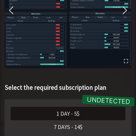
Select the required subscription plan
1 DAY
-
5
$
7 DAYS
-
14
$