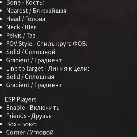
Bone - Кость:
Nearest / Ближайшая
Head / Голова
Neck / Шея
Pelvis / Таз
FOV Style - Стиль круга ФОВ:
Solid / Сплошной
Gradient / Градиент
Line to target - Линия к цели:
Solid / Сплошная
Gradient / Градиент
ESP Players
Enable - Включить
Friends - Друзья
Box - Бокс:
Corner / Угловой