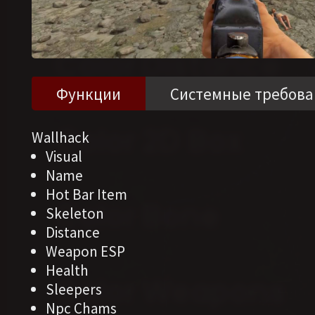
Функции
Системные требова
Wallhack
Visual
Name
Hot Bar Item
Skeleton
Distance
Weapon ESP
Health
Sleepers
Npc Chams