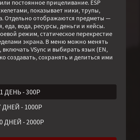
или постоянное прицеливание. ESP
скелетами, показывает ники, трупы,
а. Отдельно отображаются предметы —
 еда, вода, ресурсы, деньги и кейсы.
оевой режим, статическое перекрестие
ределами экрана. В меню можно менять
 включать VSync и выбирать язык (EN,
ко создавать, сохранять и делиться ими
1 ДЕНЬ
-
300
Р
7 ДНЕЙ
-
1000
Р
0 ДНЕЙ
-
2000
Р