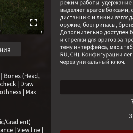
режим работы: удержание 
выделяет врагов боксами, 
дистанцию и линии взгляд
оружие, боеприпасы, броня,
Дополнительно доступен б
и стрелки для врагов за п
тему интерфейса, масштаб,
ния
RU, CH). Конфигурации лег
через уникальный ключ.
 | Bones (Head,
y check | Draw
othness | Max
3
ic/Gradient) |
nce | View line |