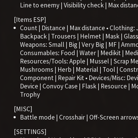
Line to enemy | Visibility check | Max dista
[Items ESP]
Count | Distance | Max distance • Clothing: J
Backpack | Trousers | Helmet | Mask | Glass
Weapons: Small | Big | Very Big | MF | Ammo 
Consumables: Food | Water | Medikit | Medik
Resources/Tools: Apple | Mussel | Scrap Met
Mushrooms | Herb | Material | Tool | Constr
Component | Repair Kit • Devices/Misc: Dev
Device | Convoy Case | Flask | Resource | 
Trophy
[MISC]
Battle mode | Crosshair | Off-Screen arrow
[SETTINGS]