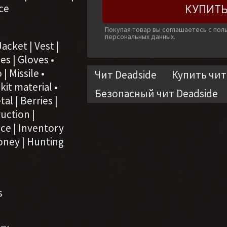
nce
КУПИТЬ
Покупая товар вы соглашаетесь с по
персональных данных.
acket | Vest |
es | Gloves •
| Missile •
Чит Deadside
Купить чит
it material •
Безопасный чит Deadside
al | Berries |
uction |
ice | Inventory
Money | Hunting
s