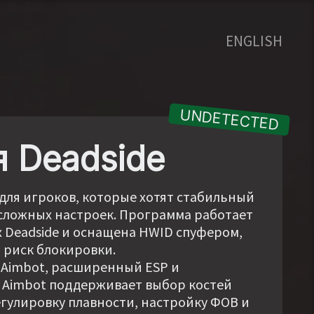
ENGLISH
я Deadside
н для игроков, которые хотят стабильный
 сложных настроек. Программа работает
х Deadside и оснащена HWID спуфером,
 риск блокировки.
 Aimbot, расширенный ESP и
 Aimbot поддерживает выбор костей
 регулировку плавности, настройку ФОВ и