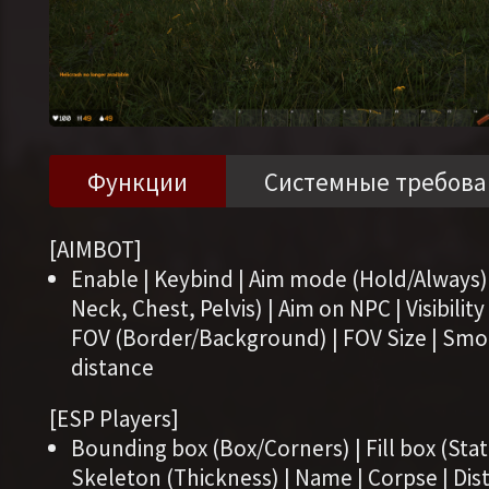
Функции
Системные требова
[AIMBOT]
Enable | Keybind | Aim mode (Hold/Always)
Neck, Chest, Pelvis) | Aim on NPC | Visibilit
FOV (Border/Background) | FOV Size | Smo
distance
[ESP Players]
Bounding box (Box/Corners) | Fill box (Stat
Skeleton (Thickness) | Name | Corpse | Dista